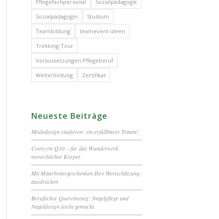
Pflegefachpersonal
Sozialpädagogik
Sozialpädagogin
Studium
Teambildung
teamevent ideen
Trekking-Tour
Voraussetzungen Pflegeberuf
Weiterbildung
Zertifikat
Neueste Beiträge
Modedesign studieren: ein erfüllbarer Traum!
Coenzym Q10 – für das Wunderwerk
menschlicher Körper
Mit Mitarbeitergeschenken Ihre Wertschätzung
ausdrücken
Beruflicher Quereinstieg: Nagelpflege und
Nageldesign leicht gemacht.