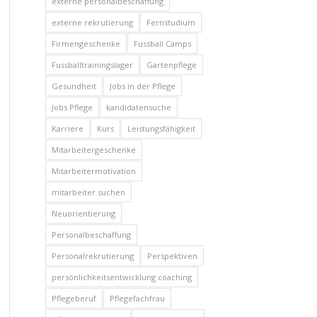
externe personalbeschaffung
externe rekrutierung
Fernstudium
Firmengeschenke
Fussball Camps
Fussballtrainingslager
Gartenpflege
Gesundheit
Jobs in der Pflege
Jobs Pflege
kandidatensuche
Karriere
Kurs
Leistungsfähigkeit
Mitarbeitergeschenke
Mitarbeitermotivation
mitarbeiter suchen
Neuorientierung
Personalbeschaffung
Personalrekrutierung
Perspektiven
persönlichkeitsentwicklung coaching
Pflegeberuf
Pflegefachfrau